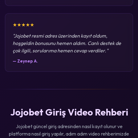
★★★★★
"Jojobet resmi adres üzerinden kayıt oldum,
hoşgeldin bonusunu hemen aldım. Canlı destek de
çok ilgili, sorularıma hemen cevap verdiler."
— Zeynep A.
Jojobet Giriş Video Rehberi
Jojobet güncel giriş adresinden nasıl kayıt olunur ve
platforma nasıl giriş yapılır, adım adım video rehberimizde