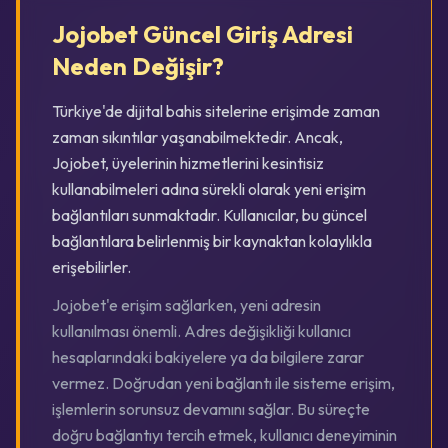
Jojobet Güncel Giriş Adresi
Neden Değişir?
Türkiye'de dijital bahis sitelerine erişimde zaman
zaman sıkıntılar yaşanabilmektedir. Ancak,
Jojobet, üyelerinin hizmetlerini kesintisiz
kullanabilmeleri adına sürekli olarak yeni erişim
bağlantıları sunmaktadır. Kullanıcılar, bu güncel
bağlantılara belirlenmiş bir kaynaktan kolaylıkla
erişebilirler.
Jojobet'e erişim sağlarken, yeni adresin
kullanılması önemli. Adres değişikliği kullanıcı
hesaplarındaki bakiyelere ya da bilgilere zarar
vermez. Doğrudan yeni bağlantı ile sisteme erişim,
işlemlerin sorunsuz devamını sağlar. Bu süreçte
doğru bağlantıyı tercih etmek, kullanıcı deneyiminin