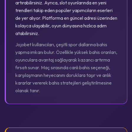
artırabilirsiniz. Ayrıca, slot oyunlarında en yeni
trendleri takip eden popüler yapımcıların eserleri
de yer alıyor. Platforma en güncel adresi üzerinden
kolayca ulaşabilir, oyun dünyasına hızlıca adım
atabilirsiniz.
Jojobet kullanıcıları, çeşitli spor dallarına bahis
yapma imkanı bulur. Özellikle yüksek bahis oranları,
oyunculara avantaj sağlayarak kazancı artırma
fırsatı sunar. Maç sırasında canlı bahis seçeneği,
karşılaşmanın heyecanını doruklara taşır ve anlık
kararlar vererek bahis stratejileri geliştirilmesine
olanak tanır.