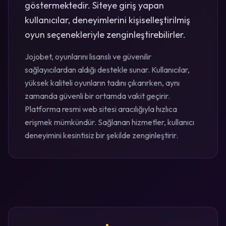
göstermektedir. Siteye giriş yapan
kullanıcılar, deneyimlerini kişiselleştirilmiş
oyun seçenekleriyle zenginleştirebilirler.
Jojobet, oyunlarını lisanslı ve güvenilir
sağlayıcılardan aldığı destekle sunar. Kullanıcılar,
yüksek kaliteli oyunların tadını çıkarırken, aynı
zamanda güvenli bir ortamda vakit geçirir.
Platforma resmi web sitesi aracılığıyla hızlıca
erişmek mümkündür. Sağlanan hizmetler, kullanıcı
deneyimini kesintisiz bir şekilde zenginleştirir.