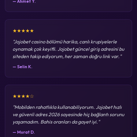
— Ahmet Y.
★★★★★
"Jojobet casino bölümü harika, canlı krupiyelerle
oynamak çok keyifli. Jojobet güncel giriş adresini bu
siteden takip ediyorum, her zaman doğru link var."
— Selin K.
★★★★☆
"Mobilden rahatlıkla kullanabiliyorum. Jojobet hızlı
ve güvenli adres 2026 sayesinde hiç bağlantı sorunu
yaşamadım. Bahis oranları da gayet iyi."
— Murat D.