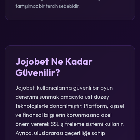
tartışılmaz bir tercih sebebidir.
Jojobet Ne Kadar
Güvenilir?
Jojobet, kullanıcılarına güvenli bir oyun
deneyimi sunmak amacıyla üst düzey
teknolojilerle donatılmıştır. Platform, kişisel
ve finansal bilgilerin korunmasına özel
önem vererek SSL şifreleme sistemi kullanır.
Ayrıca, uluslararası geçerliliğe sahip