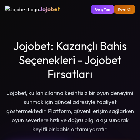
Jojobet
Giriş Yap
Kayıt Ol
Jojobet: Kazançlı Bahis
Seçenekleri - Jojobet
Fırsatları
Jojobet, kullanıcılarına kesintisiz bir oyun deneyimi
sunmak için güncel adresiyle faaliyet
göstermektedir. Platform, güvenli erişim sağlarken
oyun severlere hızlı ve doğru bilgi akışı sunarak
keyifli bir bahis ortamı yaratır.