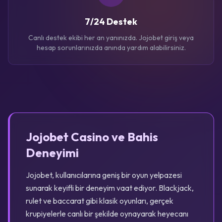
7/24 Destek
Canlı destek ekibi her an yanınızda. Jojobet giriş veya
hesap sorunlarınızda anında yardım alabilirsiniz.
Jojobet Casino ve Bahis
Deneyimi
Jojobet, kullanıcılarına geniş bir oyun yelpazesi
sunarak keyifli bir deneyim vaat ediyor. Blackjack,
rulet ve baccarat gibi klasik oyunları, gerçek
krupiyelerle canlı bir şekilde oynayarak heyecanı