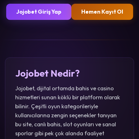
Jojobet Giriş Yap
Hemen Kayıt Ol
Jojobet Nedir?
Jojobet, dijital ortamda bahis ve casino
hizmetleri sunan köklü bir platform olarak
bilinir. Çeşitli oyun kategorileriyle
kullanıcılarına zengin seçenekler tanıyan
bu site, canlı bahis, slot oyunları ve sanal
sporlar gibi pek çok alanda faaliyet