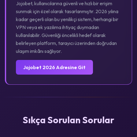
Jojobet, kullanıcılarına güvenli ve hızlı bir erişim
sunmak için özel olarak tasarlanmıştır. 2026 yılına
kadar geçerli olan bu yenilikçi sistem, herhangi bir
VPN veya ek yazılıma ihtiyaç duymadan
kullanılabilir. Güvenliği öncelikli hedef olarak
belirleyen platform, tarayıcı üzerinden doğrudan
ulaşım imkânı sağlıyor.
Jojobet 2026 Adresine Git
Sıkça Sorulan Sorular