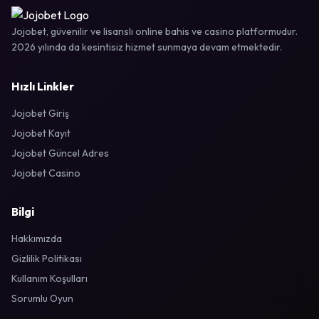
Jojobet, güvenilir ve lisanslı online bahis ve casino platformudur.
2026 yılında da kesintisiz hizmet sunmaya devam etmektedir.
Hızlı Linkler
Jojobet Giriş
Jojobet Kayıt
Jojobet Güncel Adres
Jojobet Casino
Bilgi
Hakkımızda
Gizlilik Politikası
Kullanım Koşulları
Sorumlu Oyun