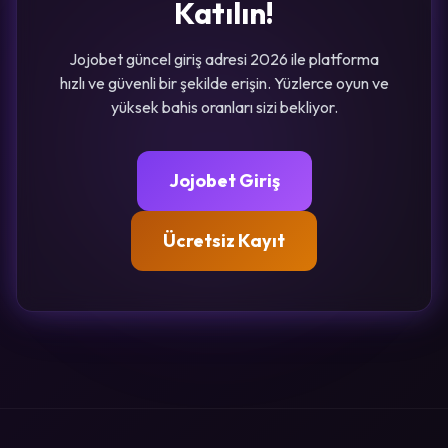
Katılın!
Jojobet güncel giriş adresi 2026 ile platforma
hızlı ve güvenli bir şekilde erişin. Yüzlerce oyun ve
yüksek bahis oranları sizi bekliyor.
Jojobet Giriş
Ücretsiz Kayıt