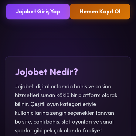
Jojobet Giriş Yap
Hemen Kayıt Ol
Jojobet Nedir?
Jojobet, dijital ortamda bahis ve casino
hizmetleri sunan köklü bir platform olarak
bilinir. Çeşitli oyun kategorileriyle
kullanıcılarına zengin seçenekler tanıyan
bu site, canlı bahis, slot oyunları ve sanal
sporlar gibi pek çok alanda faaliyet