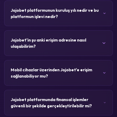
Jojobet platformunun kuruluş yılı nedir ve bu
platformun işlevi nedir?
Jojobet'in şu anki erişim adresine nasıl
ulaşabilirim?
Mobil cihazlar üzerinden Jojobet'e erişim
sağlanabiliyor mu?
Jojobet platformunda finansal işlemler
güvenli bir şekilde gerçekleştirilebilir mi?