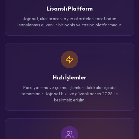
Lisanslı Platform
Jojobet, uluslararası oyun otoriteleri tarafından
lisanslanmış güvenilir bir bahis ve casino platformudur.
Hızlı İşlemler
Para yatırma ve çekme işlemleri dakikalar içinde
tamamlanır. Jojobet hızlı ve güvenli adres 2026 ile
kesintisiz erişim.