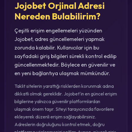
Jojobet Orjinal Adresi
Nereden Bulabilirim?
Çeşitli erişim engellemeleri yüzünden
Jojobet, adres güncellemeleri yapmak
zorunda kalabilir. Kullanıcılar için bu
sayfadaki giriş bilgileri sürekli kontrol edilip
güncellenmektedir. Böylece en güvenilir ve
en yeni bağlantıya ulaşmak mümkündür.
Taklit sitelerin yarattığı risklerden korunmak adına
dikkatli olmak gereklidir. Jojobet'in en güncel erişim
bilgilerine yalnızca güvenilir platformlardan
ulaşmak önem taşır. Siteyi tarayıcınızda favorilere
ekleyerek düzenli erişim sağlayabilirsiniz.
Adreslerin doğruluğunu kontrol etmek, doğru