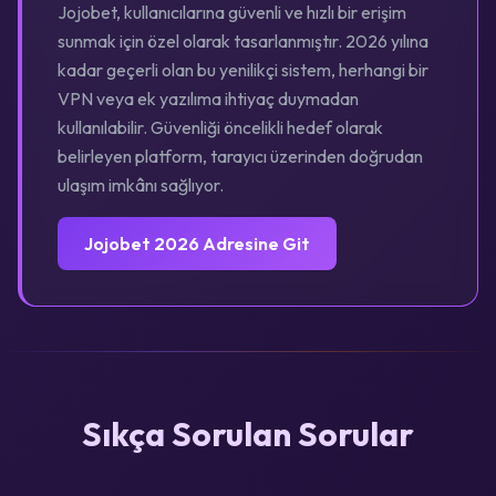
Jojobet, kullanıcılarına güvenli ve hızlı bir erişim
sunmak için özel olarak tasarlanmıştır. 2026 yılına
kadar geçerli olan bu yenilikçi sistem, herhangi bir
VPN veya ek yazılıma ihtiyaç duymadan
kullanılabilir. Güvenliği öncelikli hedef olarak
belirleyen platform, tarayıcı üzerinden doğrudan
ulaşım imkânı sağlıyor.
Jojobet 2026 Adresine Git
Sıkça Sorulan Sorular