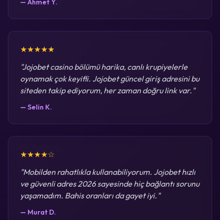
— Ahmet Y.
★★★★★
"Jojobet casino bölümü harika, canlı krupiyelerle
oynamak çok keyifli. Jojobet güncel giriş adresini bu
siteden takip ediyorum, her zaman doğru link var."
— Selin K.
★★★★☆
"Mobilden rahatlıkla kullanabiliyorum. Jojobet hızlı
ve güvenli adres 2026 sayesinde hiç bağlantı sorunu
yaşamadım. Bahis oranları da gayet iyi."
— Murat D.