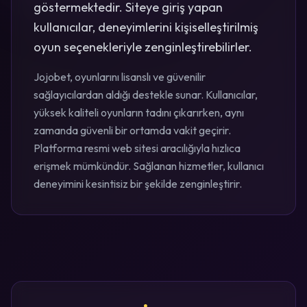
göstermektedir. Siteye giriş yapan
kullanıcılar, deneyimlerini kişiselleştirilmiş
oyun seçenekleriyle zenginleştirebilirler.
Jojobet, oyunlarını lisanslı ve güvenilir
sağlayıcılardan aldığı destekle sunar. Kullanıcılar,
yüksek kaliteli oyunların tadını çıkarırken, aynı
zamanda güvenli bir ortamda vakit geçirir.
Platforma resmi web sitesi aracılığıyla hızlıca
erişmek mümkündür. Sağlanan hizmetler, kullanıcı
deneyimini kesintisiz bir şekilde zenginleştirir.