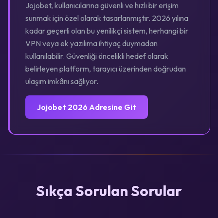
Jojobet, kullanıcılarına güvenli ve hızlı bir erişim
sunmak için özel olarak tasarlanmıştır. 2026 yılına
kadar geçerli olan bu yenilikçi sistem, herhangi bir
VPN veya ek yazılıma ihtiyaç duymadan
kullanılabilir. Güvenliği öncelikli hedef olarak
belirleyen platform, tarayıcı üzerinden doğrudan
ulaşım imkânı sağlıyor.
Jojobet 2026 Adresine Git
Sıkça Sorulan Sorular