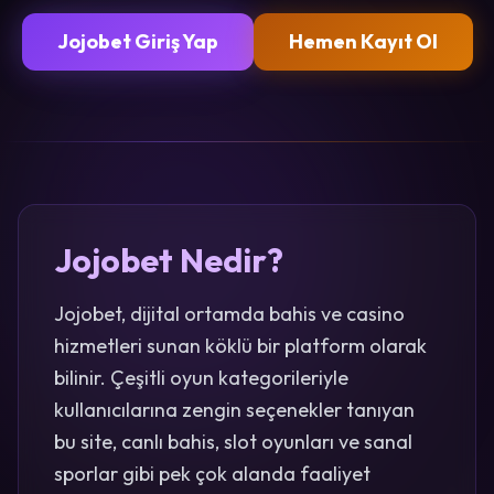
Jojobet Giriş Yap
Hemen Kayıt Ol
Jojobet Nedir?
Jojobet, dijital ortamda bahis ve casino
hizmetleri sunan köklü bir platform olarak
bilinir. Çeşitli oyun kategorileriyle
kullanıcılarına zengin seçenekler tanıyan
bu site, canlı bahis, slot oyunları ve sanal
sporlar gibi pek çok alanda faaliyet