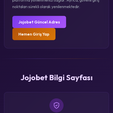
platforma yönlenmenizi sağlar. Ayrıca, güvenli giriş
noktaları sürekli olarak yenilenmektedir.
Jojobet Güncel Adres
Hemen Giriş Yap
Jojobet Bilgi Sayfası