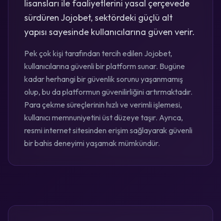
lisansları ile faaliyetlerini yasal çerçevede
sürdüren Jojobet, sektördeki güçlü alt
yapısı sayesinde kullanıcılarına güven verir.
Pek çok kişi tarafından tercih edilen Jojobet,
kullanıcılarına güvenli bir platform sunar. Bugüne
kadar herhangi bir güvenlik sorunu yaşanmamış
olup, bu da platformun güvenilirliğini artırmaktadır.
Para çekme süreçlerinin hızlı ve verimli işlemesi,
kullanıcı memnuniyetini üst düzeye taşır. Ayrıca,
resmi internet sitesinden erişim sağlayarak güvenli
bir bahis deneyimi yaşamak mümkündür.