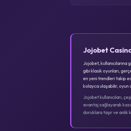
Jojobet Casin
Jojobet, kullanıcılarına 
gibi klasik oyunları, ger
en yeni trendleri takip 
kolayca ulaşabilir, oyun 
Jojobet kullanıcıları, çe
avantaj sağlayarak kazan
doruklara taşır ve anlık k