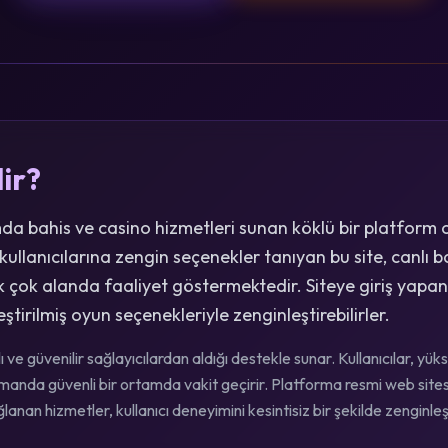
ir?
mda bahis ve casino hizmetleri sunan köklü bir platform ola
kullanıcılarına zengin seçenekler tanıyan bu site, canlı ba
k çok alanda faaliyet göstermektedir. Siteye giriş yapan 
eştirilmiş oyun seçenekleriyle zenginleştirebilirler.
lı ve güvenilir sağlayıcılardan aldığı destekle sunar. Kullanıcılar, yüks
amanda güvenli bir ortamda vakit geçirir. Platforma resmi web sitesi 
an hizmetler, kullanıcı deneyimini kesintisiz bir şekilde zenginleşt