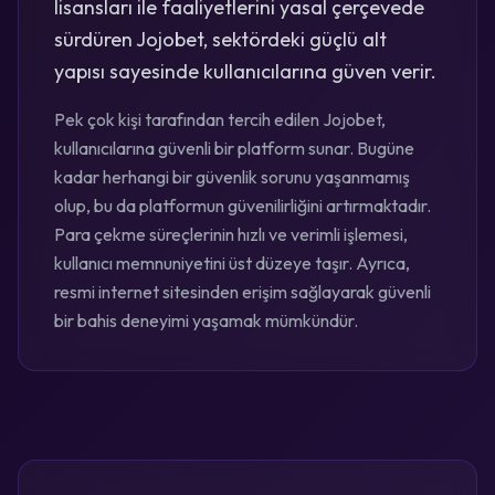
lisansları ile faaliyetlerini yasal çerçevede
sürdüren Jojobet, sektördeki güçlü alt
yapısı sayesinde kullanıcılarına güven verir.
Pek çok kişi tarafından tercih edilen Jojobet,
kullanıcılarına güvenli bir platform sunar. Bugüne
kadar herhangi bir güvenlik sorunu yaşanmamış
olup, bu da platformun güvenilirliğini artırmaktadır.
Para çekme süreçlerinin hızlı ve verimli işlemesi,
kullanıcı memnuniyetini üst düzeye taşır. Ayrıca,
resmi internet sitesinden erişim sağlayarak güvenli
bir bahis deneyimi yaşamak mümkündür.