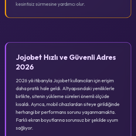
kesintisiz sürmesine yardımcı olur.
Jojobet Hızlı ve Güvenli Adres
2026
2026 yılı itibarıyla Jojobet kullanıcıları için erişim
daha pratik hale geldi. Altyapısındaki yeniliklerle
birlikte, sitenin yükleme süreleri önemli ölçüde
kısaldı. Ayrıca, mobil cihazlardan siteye girildiğinde
herhangi bir performans sorunu yaşanmamakta.
Farklı ekran boyutlarına sorunsuz bir şekilde uyum
sağlıyor.