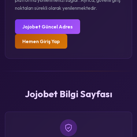
platforma yönlenmenizi sağlar. Ayrıca, güvenli giriş
noktaları sürekli olarak yenilenmektedir.
Jojobet Güncel Adres
Hemen Giriş Yap
Jojobet Bilgi Sayfası