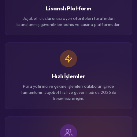
Lisanslı Platform
Jojobet, uluslararası oyun otoriteleri tarafından
lisanslanmış güvenilir bir bahis ve casino platformudur.
Hızlı İşlemler
Para yatırma ve çekme işlemleri dakikalar içinde
tamamlanır. Jojobet hızlı ve güvenli adres 2026 ile
kesintisiz erişim.