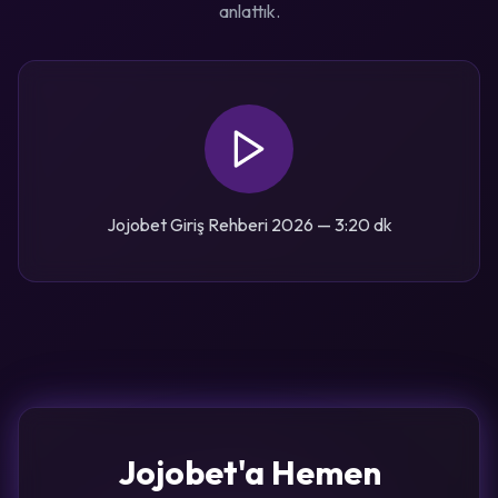
anlattık.
Jojobet Giriş Rehberi 2026 — 3:20 dk
Jojobet'a Hemen