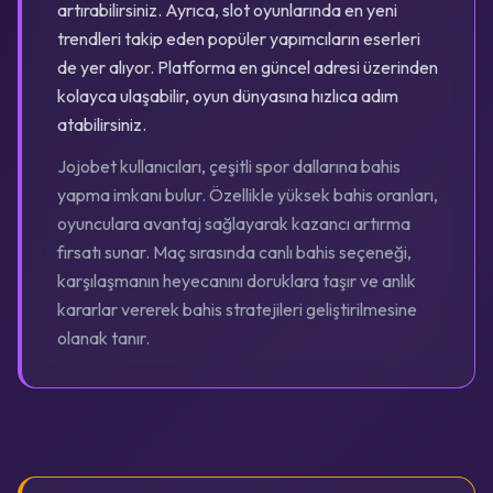
artırabilirsiniz. Ayrıca, slot oyunlarında en yeni
trendleri takip eden popüler yapımcıların eserleri
de yer alıyor. Platforma en güncel adresi üzerinden
kolayca ulaşabilir, oyun dünyasına hızlıca adım
atabilirsiniz.
Jojobet kullanıcıları, çeşitli spor dallarına bahis
yapma imkanı bulur. Özellikle yüksek bahis oranları,
oyunculara avantaj sağlayarak kazancı artırma
fırsatı sunar. Maç sırasında canlı bahis seçeneği,
karşılaşmanın heyecanını doruklara taşır ve anlık
kararlar vererek bahis stratejileri geliştirilmesine
olanak tanır.