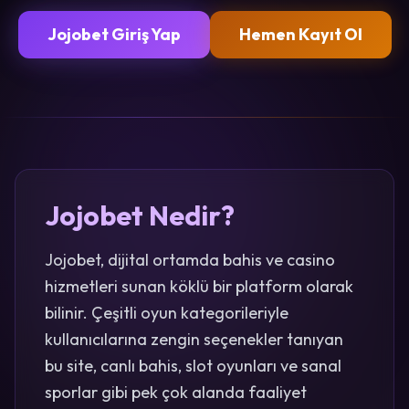
Jojobet Giriş Yap
Hemen Kayıt Ol
Jojobet Nedir?
Jojobet, dijital ortamda bahis ve casino
hizmetleri sunan köklü bir platform olarak
bilinir. Çeşitli oyun kategorileriyle
kullanıcılarına zengin seçenekler tanıyan
bu site, canlı bahis, slot oyunları ve sanal
sporlar gibi pek çok alanda faaliyet