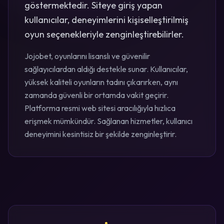
göstermektedir. Siteye giriş yapan
kullanıcılar, deneyimlerini kişiselleştirilmiş
oyun seçenekleriyle zenginleştirebilirler.
Jojobet, oyunlarını lisanslı ve güvenilir
sağlayıcılardan aldığı destekle sunar. Kullanıcılar,
yüksek kaliteli oyunların tadını çıkarırken, aynı
zamanda güvenli bir ortamda vakit geçirir.
Platforma resmi web sitesi aracılığıyla hızlıca
erişmek mümkündür. Sağlanan hizmetler, kullanıcı
deneyimini kesintisiz bir şekilde zenginleştirir.