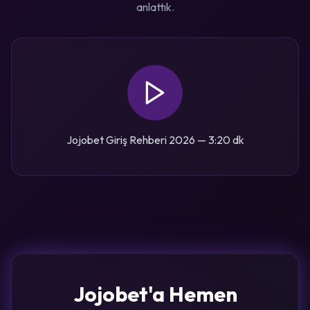
anlattık.
Jojobet Giriş Rehberi 2026 — 3:20 dk
Jojobet'a Hemen