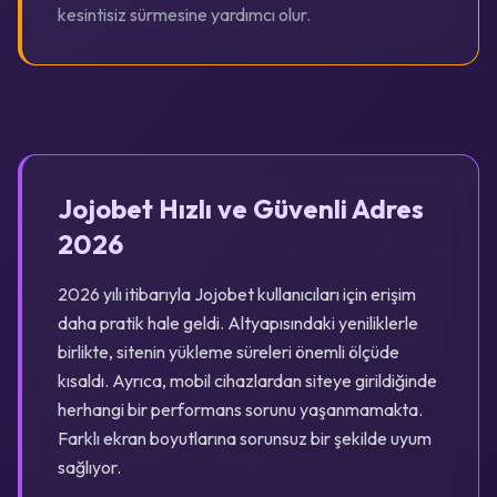
kesintisiz sürmesine yardımcı olur.
Jojobet Hızlı ve Güvenli Adres
2026
2026 yılı itibarıyla Jojobet kullanıcıları için erişim
daha pratik hale geldi. Altyapısındaki yeniliklerle
birlikte, sitenin yükleme süreleri önemli ölçüde
kısaldı. Ayrıca, mobil cihazlardan siteye girildiğinde
herhangi bir performans sorunu yaşanmamakta.
Farklı ekran boyutlarına sorunsuz bir şekilde uyum
sağlıyor.