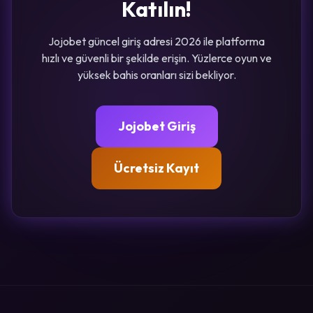
Katılın!
Jojobet güncel giriş adresi 2026 ile platforma
hızlı ve güvenli bir şekilde erişin. Yüzlerce oyun ve
yüksek bahis oranları sizi bekliyor.
Jojobet Giriş
Ücretsiz Kayıt