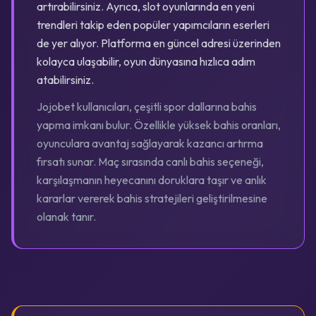
artırabilirsiniz. Ayrıca, slot oyunlarında en yeni
trendleri takip eden popüler yapımcıların eserleri
de yer alıyor. Platforma en güncel adresi üzerinden
kolayca ulaşabilir, oyun dünyasına hızlıca adım
atabilirsiniz.
Jojobet kullanıcıları, çeşitli spor dallarına bahis
yapma imkanı bulur. Özellikle yüksek bahis oranları,
oyunculara avantaj sağlayarak kazancı artırma
fırsatı sunar. Maç sırasında canlı bahis seçeneği,
karşılaşmanın heyecanını doruklara taşır ve anlık
kararlar vererek bahis stratejileri geliştirilmesine
olanak tanır.