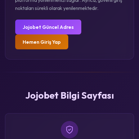
platforma yönlenmenizi sağlar. Ayrıca, güvenli giriş
noktaları sürekli olarak yenilenmektedir.
Jojobet Güncel Adres
Hemen Giriş Yap
Jojobet Bilgi Sayfası