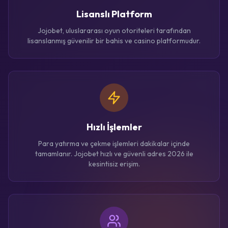
Lisanslı Platform
Jojobet, uluslararası oyun otoriteleri tarafından
lisanslanmış güvenilir bir bahis ve casino platformudur.
Hızlı İşlemler
Para yatırma ve çekme işlemleri dakikalar içinde
tamamlanır. Jojobet hızlı ve güvenli adres 2026 ile
kesintisiz erişim.