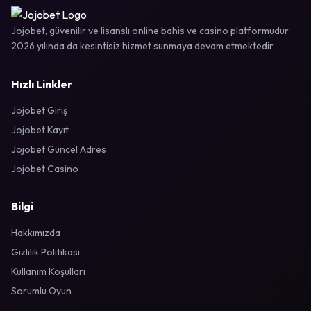
Jojobet, güvenilir ve lisanslı online bahis ve casino platformudur.
2026 yılında da kesintisiz hizmet sunmaya devam etmektedir.
Hızlı Linkler
Jojobet Giriş
Jojobet Kayıt
Jojobet Güncel Adres
Jojobet Casino
Bilgi
Hakkımızda
Gizlilik Politikası
Kullanım Koşulları
Sorumlu Oyun