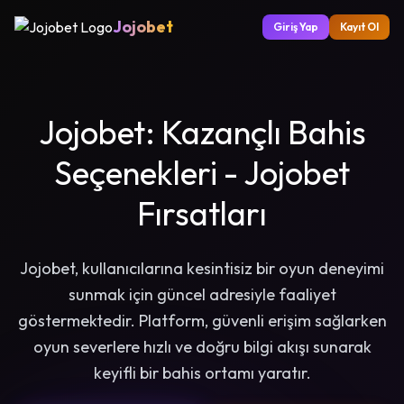
Jojobet
Giriş Yap
Kayıt Ol
Jojobet: Kazançlı Bahis
Seçenekleri - Jojobet
Fırsatları
Jojobet, kullanıcılarına kesintisiz bir oyun deneyimi
sunmak için güncel adresiyle faaliyet
göstermektedir. Platform, güvenli erişim sağlarken
oyun severlere hızlı ve doğru bilgi akışı sunarak
keyifli bir bahis ortamı yaratır.