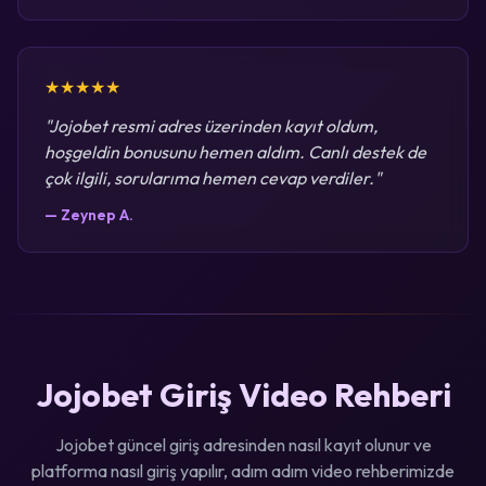
★★★★★
"Jojobet resmi adres üzerinden kayıt oldum,
hoşgeldin bonusunu hemen aldım. Canlı destek de
çok ilgili, sorularıma hemen cevap verdiler."
— Zeynep A.
Jojobet Giriş Video Rehberi
Jojobet güncel giriş adresinden nasıl kayıt olunur ve
platforma nasıl giriş yapılır, adım adım video rehberimizde