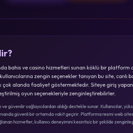
ir?
mda bahis ve casino hizmetleri sunan köklü bir platform ola
kullanıcılarına zengin seçenekler tanıyan bu site, canlı ba
k çok alanda faaliyet göstermektedir. Siteye giriş yapan 
eştirilmiş oyun seçenekleriyle zenginleştirebilirler.
lı ve güvenilir sağlayıcılardan aldığı destekle sunar. Kullanıcılar, yüks
amanda güvenli bir ortamda vakit geçirir. Platforma resmi web sitesi 
an hizmetler, kullanıcı deneyimini kesintisiz bir şekilde zenginleşt