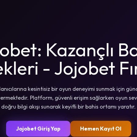
obet: Kazançlı B
leri - Jojobet Fı
lanıcılarına kesintisiz bir oyun deneyimi sunmak için gün
ermektedir. Platform, güvenli erişim sağlarken oyun seve
doğru bilgi akışı sunarak keyifli bir bahis ortamı yaratır.
Jojobet Giriş Yap
Hemen Kayıt Ol