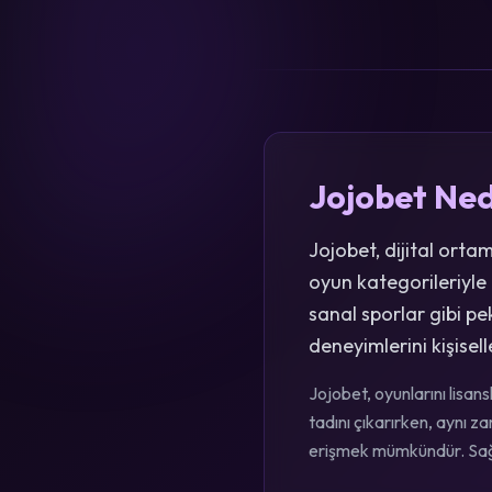
Jojobet Ned
Jojobet, dijital orta
oyun kategorileriyle 
sanal sporlar gibi pe
deneyimlerini kişisell
Jojobet, oyunlarını lisans
tadını çıkarırken, aynı z
erişmek mümkündür. Sağlan