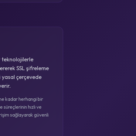
teknolojilerle
vererek SSL şifreleme
ini yasal çerçevede
erir.
üne kadar herhangi bir
süreçlerinin hızlı ve
erişim sağlayarak güvenli