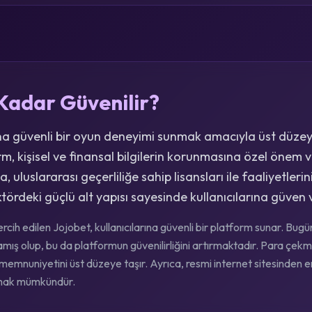
Kadar Güvenilir?
rına güvenli bir oyun deneyimi sunmak amacıyla üst düzey 
rm, kişisel ve finansal bilgilerin korunmasına özel önem 
ca, uluslararası geçerliliğe sahip lisansları ile faaliyetler
tördeki güçlü alt yapısı sayesinde kullanıcılarına güven v
ercih edilen Jojobet, kullanıcılarına güvenli bir platform sunar. Bug
ş olup, bu da platformun güvenilirliğini artırmaktadır. Para çekme 
cı memnuniyetini üst düzeye taşır. Ayrıca, resmi internet sitesinden 
amak mümkündür.