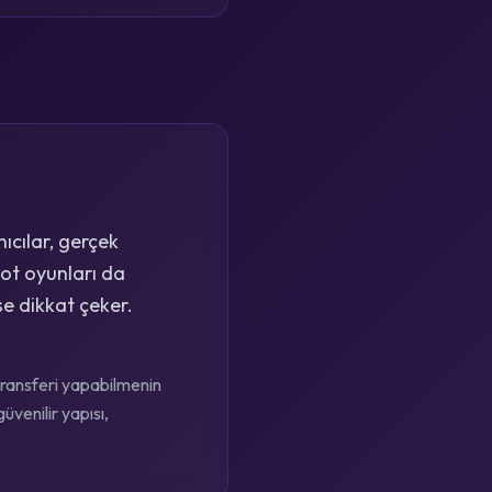
nıcılar, gerçek
lot oyunları da
se dikkat çeker.
a transferi yapabilmenin
üvenilir yapısı,