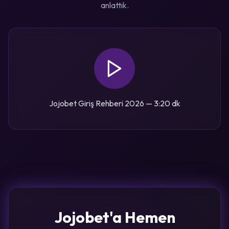
anlattık.
Jojobet Giriş Rehberi 2026 — 3:20 dk
Jojobet'a Hemen