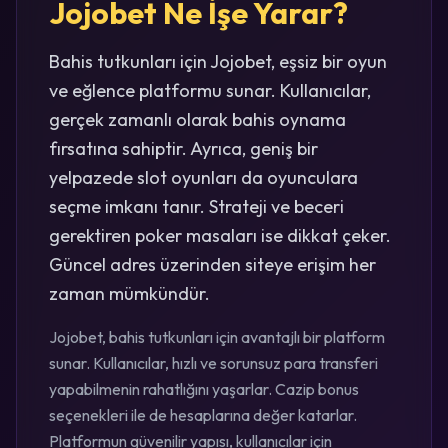
Jojobet Ne İşe Yarar?
Bahis tutkunları için Jojobet, eşsiz bir oyun
ve eğlence platformu sunar. Kullanıcılar,
gerçek zamanlı olarak bahis oynama
fırsatına sahiptir. Ayrıca, geniş bir
yelpazede slot oyunları da oyunculara
seçme imkanı tanır. Strateji ve beceri
gerektiren poker masaları ise dikkat çeker.
Güncel adres üzerinden siteye erişim her
zaman mümkündür.
Jojobet, bahis tutkunları için avantajlı bir platform
sunar. Kullanıcılar, hızlı ve sorunsuz para transferi
yapabilmenin rahatlığını yaşarlar. Cazip bonus
seçenekleri ile de hesaplarına değer katarlar.
Platformun güvenilir yapısı, kullanıcılar için