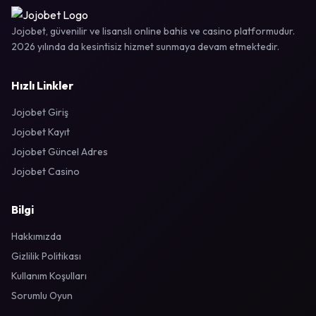
Jojobet, güvenilir ve lisanslı online bahis ve casino platformudur.
2026 yılında da kesintisiz hizmet sunmaya devam etmektedir.
Hızlı Linkler
Jojobet Giriş
Jojobet Kayıt
Jojobet Güncel Adres
Jojobet Casino
Bilgi
Hakkımızda
Gizlilik Politikası
Kullanım Koşulları
Sorumlu Oyun