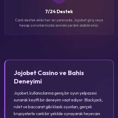
7/24 Destek
Canlı destek ekibi her an yanınızda. Jojobet giriş veya
hesap sorunlarınızda anında yardım alabilirsiniz.
Jojobet Casino ve Bahis
Deneyimi
Jojobet, kullanıcılarına geniş bir oyun yelpazesi
sunarak keyifli bir deneyim vaat ediyor. Blackjack,
rulet ve baccarat gibi klasik oyunları, gerçek
krupiyelerle canlı bir şekilde oynayarak heyecanı