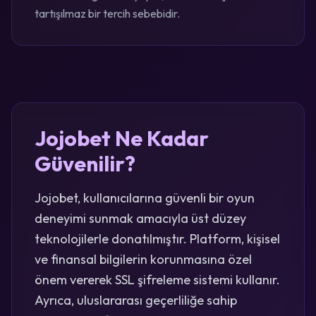
tartışılmaz bir tercih sebebidir.
Jojobet Ne Kadar
Güvenilir?
Jojobet, kullanıcılarına güvenli bir oyun
deneyimi sunmak amacıyla üst düzey
teknolojilerle donatılmıştır. Platform, kişisel
ve finansal bilgilerin korunmasına özel
önem vererek SSL şifreleme sistemi kullanır.
Ayrıca, uluslararası geçerliliğe sahip