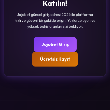
Katılın!
Jojobet güncel giriş adresi 2026 ile platforma
hızlı ve güvenli bir şekilde erişin. Yüzlerce oyun ve
yüksek bahis oranları sizi bekliyor.
Jojobet Giriş
Ücretsiz Kayıt