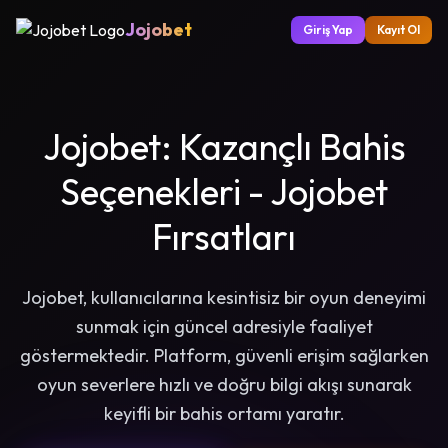
Jojobet
Giriş Yap
Kayıt Ol
Jojobet: Kazançlı Bahis
Seçenekleri - Jojobet
Fırsatları
Jojobet, kullanıcılarına kesintisiz bir oyun deneyimi
sunmak için güncel adresiyle faaliyet
göstermektedir. Platform, güvenli erişim sağlarken
oyun severlere hızlı ve doğru bilgi akışı sunarak
keyifli bir bahis ortamı yaratır.