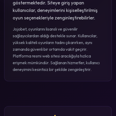
göstermektedir. Siteye giriş yapan
kullanıcılar, deneyimlerini kişiselleştirilmiş
oyun seçenekleriyle zenginleştirebilirler.
Jojobet, oyunlarını lisanslı ve güvenilir
sağlayıcılardan aldığı destekle sunar. Kullanıcılar,
yüksek kaliteli oyunların tadını çıkarırken, aynı
zamanda güvenli bir ortamda vakit geçirir.
Platforma resmi web sitesi aracılığıyla hızlıca
erişmek mümkündür. Sağlanan hizmetler, kullanıcı
deneyimini kesintisiz bir şekilde zenginleştirir.