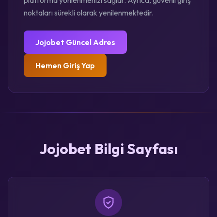
platforma yönlenmenizi sağlar. Ayrıca, güvenli giriş
noktaları sürekli olarak yenilenmektedir.
Jojobet Güncel Adres
Hemen Giriş Yap
Jojobet Bilgi Sayfası