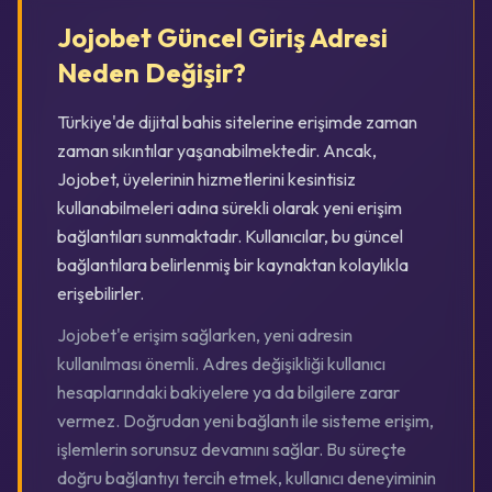
Jojobet Güncel Giriş Adresi
Neden Değişir?
Türkiye'de dijital bahis sitelerine erişimde zaman
zaman sıkıntılar yaşanabilmektedir. Ancak,
Jojobet, üyelerinin hizmetlerini kesintisiz
kullanabilmeleri adına sürekli olarak yeni erişim
bağlantıları sunmaktadır. Kullanıcılar, bu güncel
bağlantılara belirlenmiş bir kaynaktan kolaylıkla
erişebilirler.
Jojobet'e erişim sağlarken, yeni adresin
kullanılması önemli. Adres değişikliği kullanıcı
hesaplarındaki bakiyelere ya da bilgilere zarar
vermez. Doğrudan yeni bağlantı ile sisteme erişim,
işlemlerin sorunsuz devamını sağlar. Bu süreçte
doğru bağlantıyı tercih etmek, kullanıcı deneyiminin