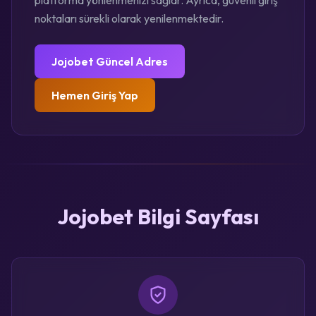
platforma yönlenmenizi sağlar. Ayrıca, güvenli giriş
noktaları sürekli olarak yenilenmektedir.
Jojobet Güncel Adres
Hemen Giriş Yap
Jojobet Bilgi Sayfası