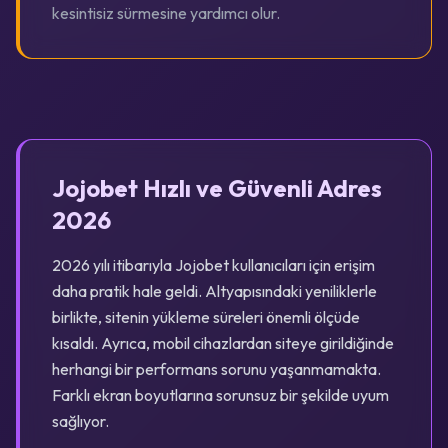
kesintisiz sürmesine yardımcı olur.
Jojobet Hızlı ve Güvenli Adres
2026
2026 yılı itibarıyla Jojobet kullanıcıları için erişim
daha pratik hale geldi. Altyapısındaki yeniliklerle
birlikte, sitenin yükleme süreleri önemli ölçüde
kısaldı. Ayrıca, mobil cihazlardan siteye girildiğinde
herhangi bir performans sorunu yaşanmamakta.
Farklı ekran boyutlarına sorunsuz bir şekilde uyum
sağlıyor.