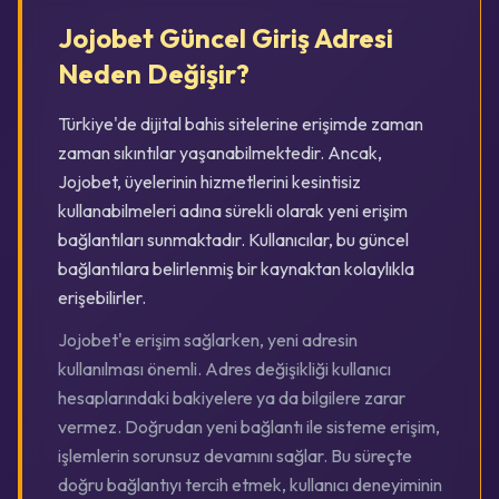
Jojobet Güncel Giriş Adresi
Neden Değişir?
Türkiye'de dijital bahis sitelerine erişimde zaman
zaman sıkıntılar yaşanabilmektedir. Ancak,
Jojobet, üyelerinin hizmetlerini kesintisiz
kullanabilmeleri adına sürekli olarak yeni erişim
bağlantıları sunmaktadır. Kullanıcılar, bu güncel
bağlantılara belirlenmiş bir kaynaktan kolaylıkla
erişebilirler.
Jojobet'e erişim sağlarken, yeni adresin
kullanılması önemli. Adres değişikliği kullanıcı
hesaplarındaki bakiyelere ya da bilgilere zarar
vermez. Doğrudan yeni bağlantı ile sisteme erişim,
işlemlerin sorunsuz devamını sağlar. Bu süreçte
doğru bağlantıyı tercih etmek, kullanıcı deneyiminin