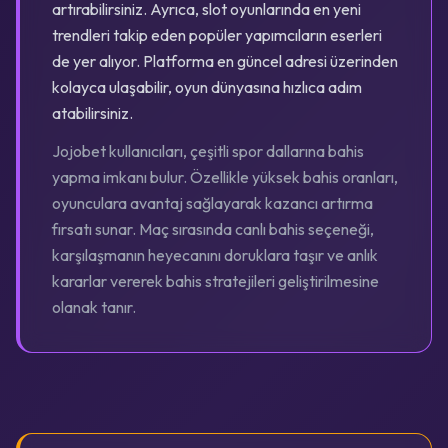
artırabilirsiniz. Ayrıca, slot oyunlarında en yeni
trendleri takip eden popüler yapımcıların eserleri
de yer alıyor. Platforma en güncel adresi üzerinden
kolayca ulaşabilir, oyun dünyasına hızlıca adım
atabilirsiniz.
Jojobet kullanıcıları, çeşitli spor dallarına bahis
yapma imkanı bulur. Özellikle yüksek bahis oranları,
oyunculara avantaj sağlayarak kazancı artırma
fırsatı sunar. Maç sırasında canlı bahis seçeneği,
karşılaşmanın heyecanını doruklara taşır ve anlık
kararlar vererek bahis stratejileri geliştirilmesine
olanak tanır.