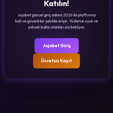
Katılın!
Jojobet güncel giriş adresi 2026 ile platforma
hızlı ve güvenli bir şekilde erişin. Yüzlerce oyun ve
yüksek bahis oranları sizi bekliyor.
Jojobet Giriş
Ücretsiz Kayıt