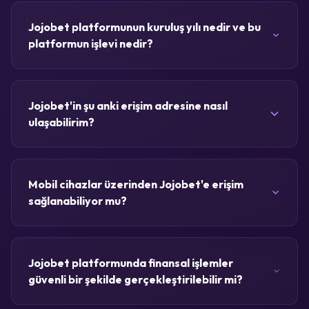
Jojobet platformunun kuruluş yılı nedir ve bu
platformun işlevi nedir?
Jojobet'in şu anki erişim adresine nasıl
ulaşabilirim?
Mobil cihazlar üzerinden Jojobet'e erişim
sağlanabiliyor mu?
Jojobet platformunda finansal işlemler
güvenli bir şekilde gerçekleştirilebilir mi?