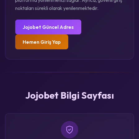
platforma yönlenmenizi sağlar. Ayrıca, güvenli giriş
noktaları sürekli olarak yenilenmektedir.
Jojobet Güncel Adres
Hemen Giriş Yap
Jojobet Bilgi Sayfası