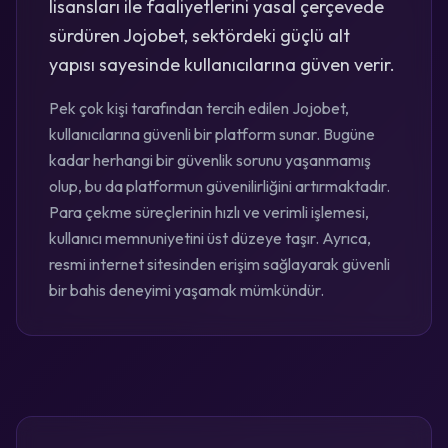
lisansları ile faaliyetlerini yasal çerçevede
sürdüren Jojobet, sektördeki güçlü alt
yapısı sayesinde kullanıcılarına güven verir.
Pek çok kişi tarafından tercih edilen Jojobet,
kullanıcılarına güvenli bir platform sunar. Bugüne
kadar herhangi bir güvenlik sorunu yaşanmamış
olup, bu da platformun güvenilirliğini artırmaktadır.
Para çekme süreçlerinin hızlı ve verimli işlemesi,
kullanıcı memnuniyetini üst düzeye taşır. Ayrıca,
resmi internet sitesinden erişim sağlayarak güvenli
bir bahis deneyimi yaşamak mümkündür.