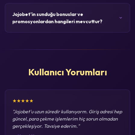
Jojobet'in sunduğu bonuslar ve
promosyonlardan hangileri mevcuttur?
Kullanıcı Yorumları
★★★★★
"Jojobet'u uzun süredir kullanıyorm. Giriş adresi hep
güncel, para çekme işlemlerim hiç sorun olmadan
gerçekleşiyor. Tavsiye ederim."