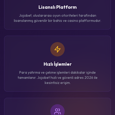
Lisanslı Platform
Jojobet, uluslararası oyun otoriteleri tarafından
lisanslanmış güvenilir bir bahis ve casino platformudur.
Hızlı İşlemler
Para yatırma ve çekme işlemleri dakikalar içinde
tamamlanır. Jojobet hızlı ve güvenli adres 2026 ile
kesintisiz erişim.