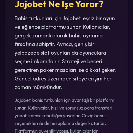
Jojobet Ne İşe Yarar?
Bahis tutkunları için Jojobet, eşsiz bir oyun
ve eğlence platformu sunar. Kullanıcılar,
gerçek zamanlı olarak bahis oynama
fırsatına sahiptir. Ayrıca, geniş bir
yelpazede slot oyunları da oyunculara
seçme imkanı tanır. Strateji ve beceri
gerektiren poker masaları ise dikkat çeker.
Güncel adres üzerinden siteye erişim her
zaman mümkündür.
Jojobet, bahis tutkunları için avantajlı bir platform
sunar. Kullanıcılar, hızlı ve sorunsuz para transferi
yapabilmenin rahatlığını yaşarlar. Cazip bonus
seçenekleri ile de hesaplarına değer katarlar.
Platformun güvenilir yapısı, kullanıcılar için