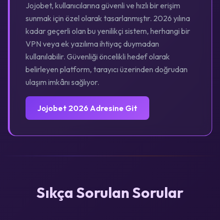
Jojobet, kullanıcılarına güvenli ve hızlı bir erişim
sunmak için özel olarak tasarlanmıştır. 2026 yılına
kadar geçerli olan bu yenilikçi sistem, herhangi bir
VPN veya ek yazılıma ihtiyaç duymadan
kullanılabilir. Güvenliği öncelikli hedef olarak
belirleyen platform, tarayıcı üzerinden doğrudan
ulaşım imkânı sağlıyor.
Jojobet 2026 Adresine Git
Sıkça Sorulan Sorular