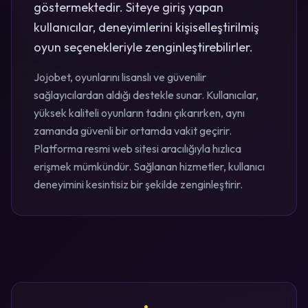
göstermektedir. Siteye giriş yapan
kullanıcılar, deneyimlerini kişiselleştirilmiş
oyun seçenekleriyle zenginleştirebilirler.
Jojobet, oyunlarını lisanslı ve güvenilir
sağlayıcılardan aldığı destekle sunar. Kullanıcılar,
yüksek kaliteli oyunların tadını çıkarırken, aynı
zamanda güvenli bir ortamda vakit geçirir.
Platforma resmi web sitesi aracılığıyla hızlıca
erişmek mümkündür. Sağlanan hizmetler, kullanıcı
deneyimini kesintisiz bir şekilde zenginleştirir.