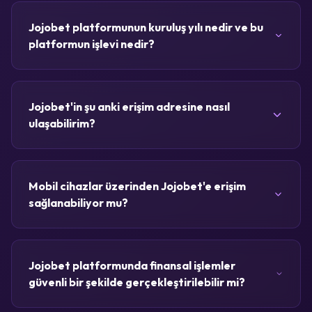
Jojobet platformunun kuruluş yılı nedir ve bu
platformun işlevi nedir?
Jojobet'in şu anki erişim adresine nasıl
ulaşabilirim?
Mobil cihazlar üzerinden Jojobet'e erişim
sağlanabiliyor mu?
Jojobet platformunda finansal işlemler
güvenli bir şekilde gerçekleştirilebilir mi?