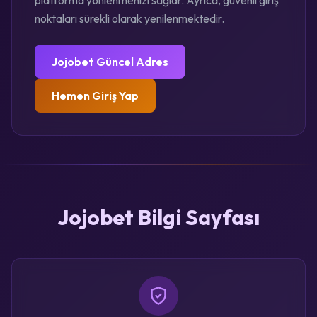
platforma yönlenmenizi sağlar. Ayrıca, güvenli giriş
noktaları sürekli olarak yenilenmektedir.
Jojobet Güncel Adres
Hemen Giriş Yap
Jojobet Bilgi Sayfası