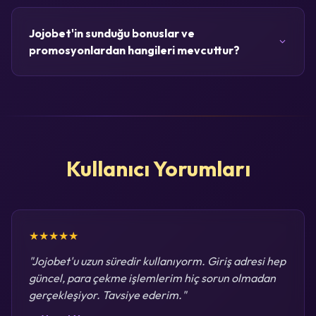
Jojobet'in sunduğu bonuslar ve
promosyonlardan hangileri mevcuttur?
Kullanıcı Yorumları
★★★★★
"Jojobet'u uzun süredir kullanıyorm. Giriş adresi hep
güncel, para çekme işlemlerim hiç sorun olmadan
gerçekleşiyor. Tavsiye ederim."