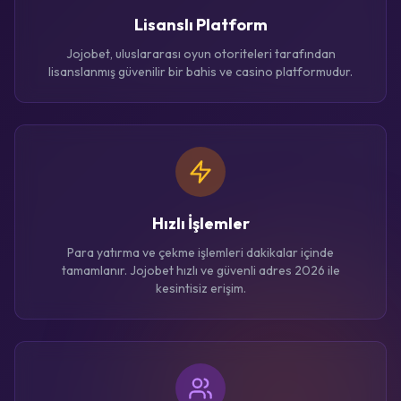
Lisanslı Platform
Jojobet, uluslararası oyun otoriteleri tarafından
lisanslanmış güvenilir bir bahis ve casino platformudur.
Hızlı İşlemler
Para yatırma ve çekme işlemleri dakikalar içinde
tamamlanır. Jojobet hızlı ve güvenli adres 2026 ile
kesintisiz erişim.