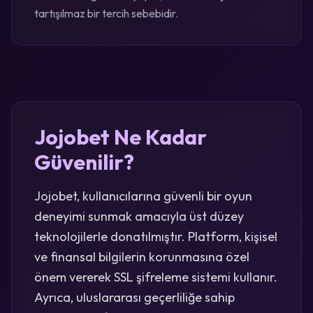
tartışılmaz bir tercih sebebidir.
Jojobet Ne Kadar
Güvenilir?
Jojobet, kullanıcılarına güvenli bir oyun
deneyimi sunmak amacıyla üst düzey
teknolojilerle donatılmıştır. Platform, kişisel
ve finansal bilgilerin korunmasına özel
önem vererek SSL şifreleme sistemi kullanır.
Ayrıca, uluslararası geçerliliğe sahip