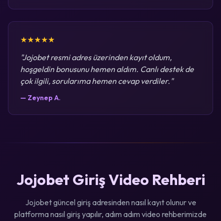
★★★★★
"Jojobet resmi adres üzerinden kayıt oldum,
hoşgeldin bonusunu hemen aldım. Canlı destek de
çok ilgili, sorularıma hemen cevap verdiler."
— Zeynep A.
Jojobet Giriş Video Rehberi
Jojobet güncel giriş adresinden nasıl kayıt olunur ve
platforma nasıl giriş yapılır, adım adım video rehberimizde