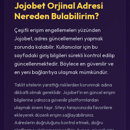
Jojobet Orjinal Adresi
Nereden Bulabilirim?
Çeşitli erişim engellemeleri yüzünden
Jojobet, adres güncellemeleri yapmak
zorunda kalabilir. Kullanıcılar için bu
sayfadaki giriş bilgileri sürekli kontrol edilip
güncellenmektedir. Böylece en güvenilir ve
en yeni bağlantıya ulaşmak mümkündür.
Taklit sitelerin yarattığı risklerden korunmak adına
dikkatli olmak gereklidir. Jojobet'in en güncel erişim
bilgilerine yalnızca güvenilir platformlardan
ulaşmak önem taşır. Siteyi tarayıcınızda favorilere
ekleyerek düzenli erişim sağlayabilirsiniz.
Adreslerin doğruluğunu kontrol etmek, doğru