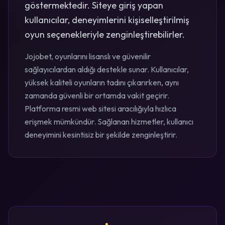
göstermektedir. Siteye giriş yapan
kullanıcılar, deneyimlerini kişiselleştirilmiş
oyun seçenekleriyle zenginleştirebilirler.
Jojobet, oyunlarını lisanslı ve güvenilir
sağlayıcılardan aldığı destekle sunar. Kullanıcılar,
yüksek kaliteli oyunların tadını çıkarırken, aynı
zamanda güvenli bir ortamda vakit geçirir.
Platforma resmi web sitesi aracılığıyla hızlıca
erişmek mümkündür. Sağlanan hizmetler, kullanıcı
deneyimini kesintisiz bir şekilde zenginleştirir.