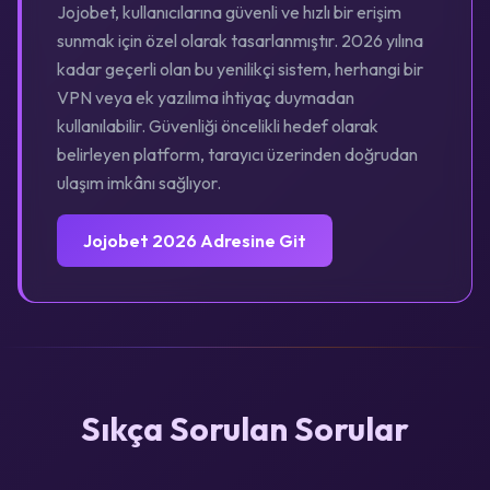
Jojobet, kullanıcılarına güvenli ve hızlı bir erişim
sunmak için özel olarak tasarlanmıştır. 2026 yılına
kadar geçerli olan bu yenilikçi sistem, herhangi bir
VPN veya ek yazılıma ihtiyaç duymadan
kullanılabilir. Güvenliği öncelikli hedef olarak
belirleyen platform, tarayıcı üzerinden doğrudan
ulaşım imkânı sağlıyor.
Jojobet 2026 Adresine Git
Sıkça Sorulan Sorular