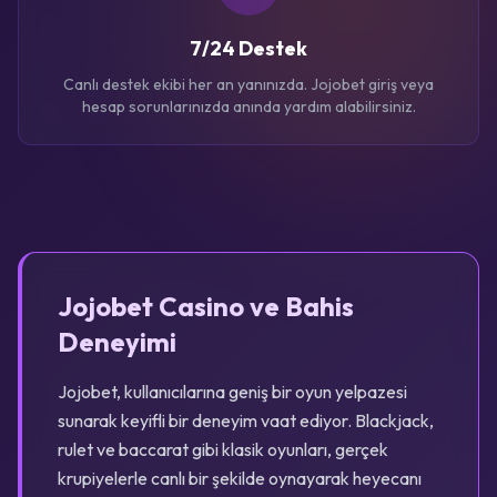
7/24 Destek
Canlı destek ekibi her an yanınızda. Jojobet giriş veya
hesap sorunlarınızda anında yardım alabilirsiniz.
Jojobet Casino ve Bahis
Deneyimi
Jojobet, kullanıcılarına geniş bir oyun yelpazesi
sunarak keyifli bir deneyim vaat ediyor. Blackjack,
rulet ve baccarat gibi klasik oyunları, gerçek
krupiyelerle canlı bir şekilde oynayarak heyecanı