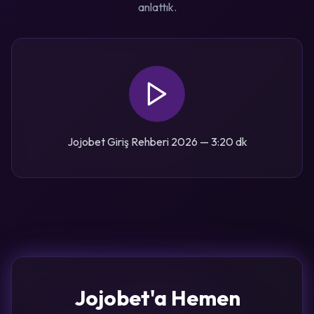
anlattık.
Jojobet Giriş Rehberi 2026 — 3:20 dk
Jojobet'a Hemen